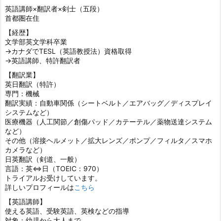
英語講師×翻訳者×剣士（五段）
首都圏在住
【経歴】
文学部英文学科卒業
→カナダでTESL（英語教授法）資格取得
→英語講師、特許翻訳者
【翻訳業】
英日翻訳（特許）
専門：機械
翻訳実績：自動車関係（シートベルト／エアバッグ／ディスプレイ
システムなど）
医療機器（人工関節／創傷パッド／カテーテル／薬物送達システム
など）
その他（溶接ヘルメット／拡大レンズ／ポンプ／フィルタ／スマホ
カメラなど）
日英翻訳（剣道、一般）
言語：英⇔日（TOEIC：970）
トライアルお受けしています。
詳しいプロフィールは
こちら
【英語講師】
使える英語、受験英語、英検などの指導
対象：幼児から大人まで