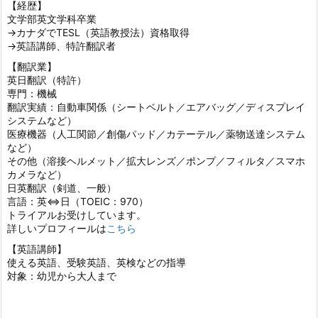
【経歴】
文学部英文学科卒業
→カナダでTESL（英語教授法）資格取得
→英語講師、特許翻訳者
【翻訳業】
英日翻訳（特許）
専門：機械
翻訳実績：自動車関係（シートベルト／エアバッグ／ディスプレイ
システムなど）
医療機器（人工関節／創傷パッド／カテーテル／薬物送達システム
など）
その他（溶接ヘルメット／拡大レンズ／ポンプ／フィルタ／スマホ
カメラなど）
日英翻訳（剣道、一般）
言語：英⇔日（TOEIC：970）
トライアルお受けしています。
詳しいプロフィールは
こちら
【英語講師】
使える英語、受験英語、英検などの指導
対象：幼児から大人まで