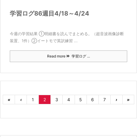
学習ログ86週目4/18～4/24
今週の学習結果 ①明細書を読んでまとめる。（超音波画像診断
装置、1件）②イートモで英訳練習 ...
Read more
学習ログ ...
«
‹
1
2
3
4
5
6
7
›
»