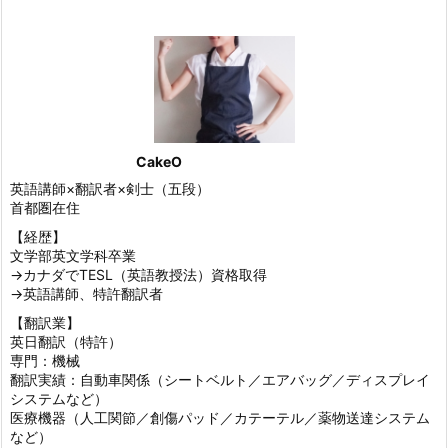
CakeO
英語講師×翻訳者×剣士（五段）
首都圏在住
【経歴】
文学部英文学科卒業
→カナダでTESL（英語教授法）資格取得
→英語講師、特許翻訳者
【翻訳業】
英日翻訳（特許）
専門：機械
翻訳実績：自動車関係（シートベルト／エアバッグ／ディスプレイ
システムなど）
医療機器（人工関節／創傷パッド／カテーテル／薬物送達システム
など）