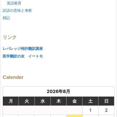
英語教育
訳語の意味と考察
雑記
リンク
レバレッジ特許翻訳講座
医学翻訳の友 イートモ
Calender
2026年8月
月
火
水
木
金
土
日
1
2