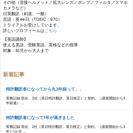
その他（溶接ヘルメット／拡大レンズ／ポンプ／フィルタ／スマホ
カメラなど）
日英翻訳（剣道、一般）
言語：英⇔日（TOEIC：970）
トライアルお受けしています。
詳しいプロフィールは
こちら
【英語講師】
使える英語、受験英語、英検などの指導
対象：幼児から大人まで
新着記事
特許翻訳者になってから丸3年経って、、
実務記録 現在、3社（英日特許翻訳、英日校正）と契約。（講座開始から5
年経過） ...
特許翻訳者になって1年が過ぎました
実務記録 現在、2社（英日特許翻訳、英日校正）と契約。（講座開始から3
年と1か月 ...